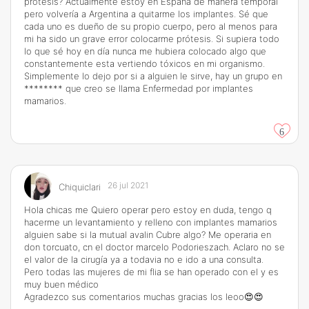
prótesis? Actualmente estoy en España de manera temporal
pero volvería a Argentina a quitarme los implantes. Sé que
cada uno es dueño de su propio cuerpo, pero al menos para
mi ha sido un grave error colocarme prótesis. Si supiera todo
lo que sé hoy en día nunca me hubiera colocado algo que
constantemente esta vertiendo tóxicos en mi organismo.
Simplemente lo dejo por si a alguien le sirve, hay un grupo en
******** que creo se llama Enfermedad por implantes
mamarios.
6
26 jul 2021
Chiquiclari
Hola chicas me Quiero operar pero estoy en duda, tengo q
hacerme un levantamiento y relleno con implantes mamarios
alguien sabe si la mutual avalin Cubre algo? Me operaria en
don torcuato, cn el doctor marcelo Podorieszach. Aclaro no se
el valor de la cirugía ya a todavia no e ido a una consulta.
Pero todas las mujeres de mi flia se han operado con el y es
muy buen médico
Agradezco sus comentarios muchas gracias los leoo😍😍