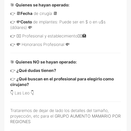
🎯
Quienes se hayan operado:
👉 📆
Fecha
de cirugía 📆
👉 💸
Costo
de implantes: Puede ser en $ o en u$s
(dólares) 💸
👉 👩‍⚕️ Profesional y establecimiento👨‍⚕️🏥
👉 💸 Honorarios Profesional 💸
🎯
Quienes NO se hayan operado:
👉
¿Qué dudas tienen?
👉
¿Qué buscan en el profesional para elegirlo como
cirujano?
👇 Las Leo 👇
Trataremos de dejar de lado los detalles del tamaño,
proyección, etc para el
GRUPO AUMENTO MAMARIO POR
REGIONES