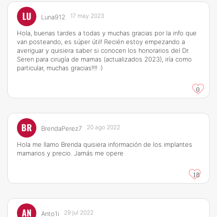
LU
17 may 2023
Luna912
Hola, buenas tardes a todas y muchas gracias por la info que
van posteando, es súper útil! Recién estoy empezando a
averiguar y quisiera saber si conocen los honorarios del Dr.
Seren para cirugía de mamas (actualizados 2023), iría como
particular, muchas gracias!!!! :)
0
BR
20 ago 2022
BrendaPerez7
Hola me llamo Brenda quisiera información de los implantes
mamarios y precio. Jamás me opere
18
AN
29 jul 2022
Anto1i