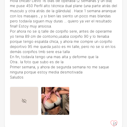
Hola chicas! Llevo 16 días de operada (2 semanas y un día)
me puse 450 Perfil alto técnica dual plane (una parte atrás del
musculo y otra atrás de la glándula) . Hace 1 semana arranque
con los masajes , y si bien las siento un poco mas blandas
pero todavía siguen muy duras ... quiero ya ver el resultado
final! Estoy muy ansiosa.
Por ahora no se q talle de corpiño sere, antes de operarme
yo tenia 89 cm de contorno,usaba corpiño 90 y lo llenaba
porque tengo espalda chica, y ahora me compre un corpiño
deportivo 95 me queda justo es mi talle, pero no se si en los
demás corpiños tmb sere esa talla
En fin, todavía tengo una mas alta y deforme que la
Otra.. la foto que subo es de la
Primer semana, y ahora de segunda semana no me saque
ninguna porque estoy media desmotivada
Saludos
15