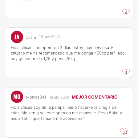
4
JA
16 nov 2020
Jazm
Hola chicas, me opero en 3 días estoy muy nerviosa. El
cirujano me ha recomendado que me ponga 450cc perfil alto,
soy grande mido 1,75 y peso 75kg
0
MO
MEJOR COMENTARIO
Monica841
18 abr 2020
Hola chicas soy de la pampa.. kiero hacerke la cirugia de
lolas. Alguien q ya este operada me aconseje. Peso 5okg y
mido 1.56... que tamaño me aconsejan ?
32