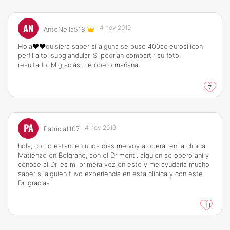
AN
4 nov 2019
AntoNella518
Hola♥️♥️quisiera saber si alguna se puso 400cc eurosilicon
perfil alto, subglandular. Si podrían compartir su foto,
resultado. M.gracias me opero mañana.
7
PA
4 nov 2019
Patricia1107
hola, como estan, en unos dias me voy a operar en la clinica
Matienzo en Belgrano, con el Dr monti. alguien se opero ahi y
conoce al Dr. es mi primera vez en esto y me ayudaria mucho
saber si alguien tuvo experiencia en esta clinica y con este
Dr. gracias
11