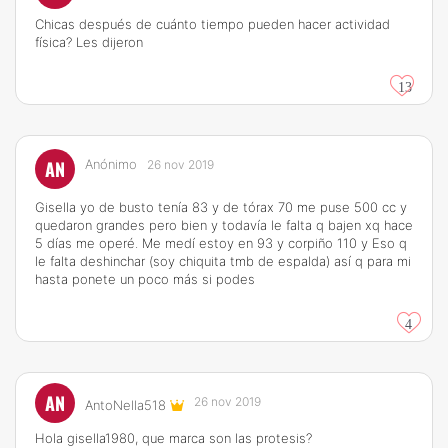
Chicas después de cuánto tiempo pueden hacer actividad
física? Les dijeron
13
AN
Anónimo
26 nov 2019
Gisella yo de busto tenía 83 y de tórax 70 me puse 500 cc y
quedaron grandes pero bien y todavía le falta q bajen xq hace
5 días me operé. Me medí estoy en 93 y corpiño 110 y Eso q
le falta deshinchar (soy chiquita tmb de espalda) así q para mi
hasta ponete un poco más si podes
4
AN
26 nov 2019
AntoNella518
Hola gisella1980, que marca son las protesis?