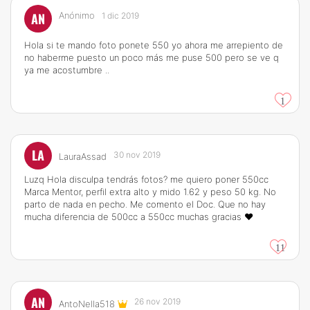
AN
Anónimo
1 dic 2019
Hola si te mando foto ponete 550 yo ahora me arrepiento de
no haberme puesto un poco más me puse 500 pero se ve q
ya me acostumbre ..
1
LA
30 nov 2019
LauraAssad
Luzq Hola disculpa tendrás fotos? me quiero poner 550cc
Marca Mentor, perfil extra alto y mido 1.62 y peso 50 kg. No
parto de nada en pecho. Me comento el Doc. Que no hay
mucha diferencia de 500cc a 550cc muchas gracias ❤
11
AN
26 nov 2019
AntoNella518