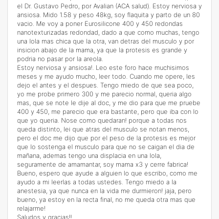
el Dr. Gustavo Pedro, por Avalian (ACA salud). Estoy nerviosa y
ansiosa. Mido 1.58 y peso 48kg, soy flaquita y parto de un 80
vacio. Me voy a poner Eurosilicone 400 y 450 redondas
nanotexturizadas redondad, dado a que como muchas, tengo
una lola mas chica que la otra, van detras del musculo y por
insicion abajo de la mama, ya que la protesis es grande y
podria no pasar por la areola.
Estoy nerviosa y ansiosa!. Leo este foro hace muchisimos
meses y me ayudo mucho, leer todo. Cuando me opere, les
dejo el antes y el despues. Tengo miedo de que sea poco,
yo me probe primero 300 y me parecio normal, queria algo
mas, que se note le dije al doc, y me dio para que me pruebe
400 y 450, me parecio que era bastante, pero que iba con lo
que yo queria. Nose como quedaran! porque a todas nos
queda distinto, lei que atras del musculo se notan menos,
pero el doc me dijo que por el peso de la protesis es mejor
que lo sostenga el musculo para que no se caigan el dia de
mañana, ademas tengo una displacia en una lola,
seguramente de amamantar, soy mama x3 y cerre fabrica!
Bueno, espero que ayude a alguien lo que escribo, como me
ayudo a mi leerlas a todas ustedes. Tengo miedo a la
anestesia, ya que nunca en la vida me durmieron! jaja, pero
bueno, ya estoy en la recta final, no me queda otra mas que
relajarme!
Saludos y gracias!!