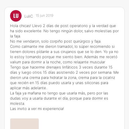
LU
15 jun 2019
LuliC
Hola chicas! Llevo 2 días de post operatorio y la verdad que
ha sido excelente. No tengo ningún dolor, salvo molestias por
la faja.
No me vendaron, solo corpiño post quirúrgico y faja.
Como calmante me dieron tramadol, lo súper recomiendo si
tienen dolores pídanle a sus cirujanos que se lo den. Yo ya no
lo estoy tomando porque me siento bien. Además me recetó
valium para dormir a la noche, como relajante muscular
Tengo que hacerme drenajes linfáticos 3 veces durante 15
días y luego otros 15 días asistiendo 2 veces por semana. Me
dieron una crema para hidratar la zona, crema para la cicatriz
que recién en 15 días puedo usarla y unas siliconas para
aplicar más adelante.
La faja ya mañana no tengo que usarla más, pero por las
dudas voy a usarla durante el día, porque para dormir es
molesta.
Las invito a ver mi experiencia!