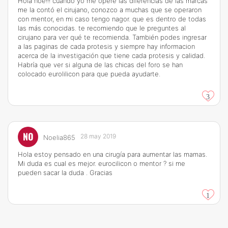
Hola noe!!! cuando yo me operé las diferencias de las marcas
me la contó el cirujano, conozco a muchas que se operaron
con mentor, en mi caso tengo nagor. que es dentro de todas
las más conocidas. te recomiendo que le preguntes al
cirujano para ver qué te recomienda. También podes ingresar
a las paginas de cada protesis y siempre hay informacion
acerca de la investigación que tiene cada protesis y calidad.
Habría que ver si alguna de las chicas del foro se han
colocado eurolilicon para que pueda ayudarte.
3
NO
28 may 2019
Noelia865
Hola estoy pensado en una cirugía para aumentar las mamas.
Mi duda es cual es mejor. eurocilicon o mentor ? si me
pueden sacar la duda . Gracias
1