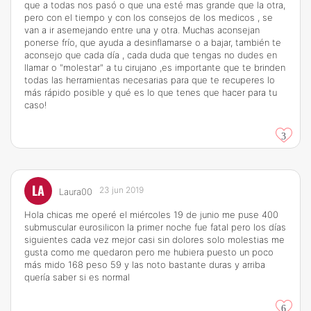
que a todas nos pasó o que una esté mas grande que la otra,
pero con el tiempo y con los consejos de los medicos , se
van a ir asemejando entre una y otra. Muchas aconsejan
ponerse frío, que ayuda a desinflamarse o a bajar, también te
aconsejo que cada día , cada duda que tengas no dudes en
llamar o "molestar" a tu cirujano ,es importante que te brinden
todas las herramientas necesarias para que te recuperes lo
más rápido posible y qué es lo que tenes que hacer para tu
caso!
3
LA
23 jun 2019
Laura00
Hola chicas me operé el miércoles 19 de junio me puse 400
submuscular eurosilicon la primer noche fue fatal pero los días
siguientes cada vez mejor casi sin dolores solo molestias me
gusta como me quedaron pero me hubiera puesto un poco
más mido 168 peso 59 y las noto bastante duras y arriba
quería saber si es normal
6