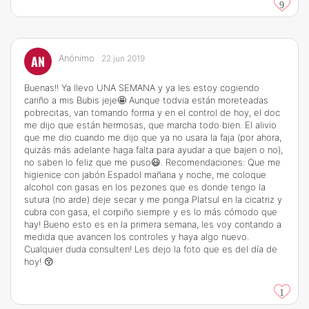
9
AN
Anónimo
22 jun 2019
Buenas!! Ya llevo UNA SEMANA y ya les estoy cogiendo
cariño a mis Bubis jeje🤩 Aunque todvia están moreteadas
pobrecitas, van tomando forma y en el control de hoy, el doc
me dijo que están hermosas, que marcha todo bien. El alivio
que me dio cuando me dijo que ya no usara la faja (por ahora,
quizás más adelante haga falta para ayudar a que bajen o no),
no saben lo feliz que me puso😃. Recomendaciones: Que me
higienice con jabón Espadol mañana y noche, me coloque
alcohol con gasas en los pezones que es donde tengo la
sutura (no arde) deje secar y me ponga Platsul en la cicatriz y
cubra con gasa, el corpiño siempre y es lo más cómodo que
hay! Bueno esto es en la primera semana, les voy contando a
medida que avancen los controles y haya algo nuevo.
Cualquier duda consulten! Les dejo la foto que es del día de
hoy! 😚
1