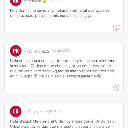
KA
KarenWolf
Para dormir me sirvió el almohadón pre natal que usan las
embarazadas, pero para mis nuevas lolas jajaja
1
PR
25 dic 2019
PriscilaLopez2
Hola yo llevo una semana de operada y emocionalmente me
siento fatal 😣 días estoy chocha y otros como hoy siento
que me las quiero sacar xq me da miedo tener algo extraño
en mi cuerpo 🤦 me da miedo al encapsulamiento 🤦
3
LU
28 sept 2019
LuSaura
Hola chicas!! Me opero el 8 de noviembre con el Dr Gonzalo
Urbistondo.. la verdad que me gustaria saber si alguna se