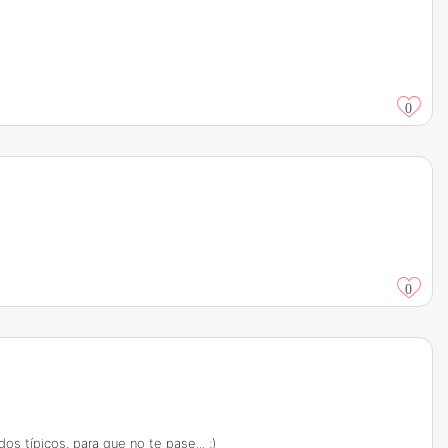
0
0
s típicos, para que no te pase... ;)