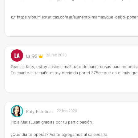
👉
https://forum.esteticas.com.ar/aumento-mamas/que-debo-poner
LA
23 feb 2020
Lali95
Gracias Katy, estoy ansiosa mal! trato de hacer cosas para no pens
En cuanto al tamaño estoy decidida por el 375cc que es el más g
22 feb 2020
Katy_Esteticas
Hola MariaLujan gracias por tu participación.
¿Qué día te operás? Así te agregamos al calendario.