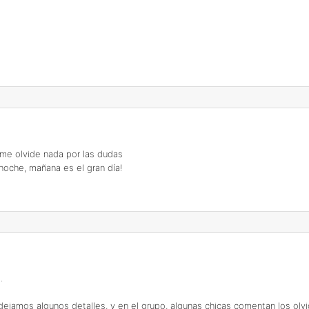
e me olvide nada por las dudas
noche, mañana es el gran día!
.
ejamos algunos detalles, y en el grupo, algunas chicas comentan los olvido