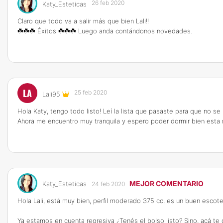
26 feb 2020
Katy_Esteticas
Claro que todo va a salir más que bien Lali!!
☘️☘️☘️ Éxitos ☘️☘️☘️ Luego anda contándonos novedades.
LA
25 feb 2020
Lali95
Hola Katy, tengo todo listo! Leí la lista que pasaste para que no s
Ahora me encuentro muy tranquila y espero poder dormir bien esta 
MEJOR COMENTARIO
Katy_Esteticas
24 feb 2020
Hola Lali, está muy bien, perfil moderado 375 cc, es un buen escote
Ya estamos en cuenta regresiva ¿Tenés el bolso listo? Sino, acá te d