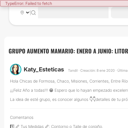
TypeError: Failed to fetch
|
GRUPO AUMENTO MAMARIO: ENERO A JUNIO: LITOR
Katy_Esteticas
Tandil · Creación: 8 ene 2020 · Últim
Hola Chicas de Formosa, Chaco, Misiones, Corrientes, Entre Ríos
¡¡¡Feliz Año a todas!!! 😁 Espero que lo hayan empezado excelen
La idea de esté grupo, es conocer algunos 👇👇detalles de tu p
Comentanos
1️⃣ 📏 Tus Medidas 📏: Contorno o Talle de corpiño.