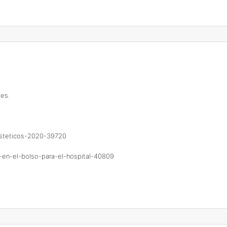
des.
-esteticos-2020-39720
-en-el-bolso-para-el-hospital-40809