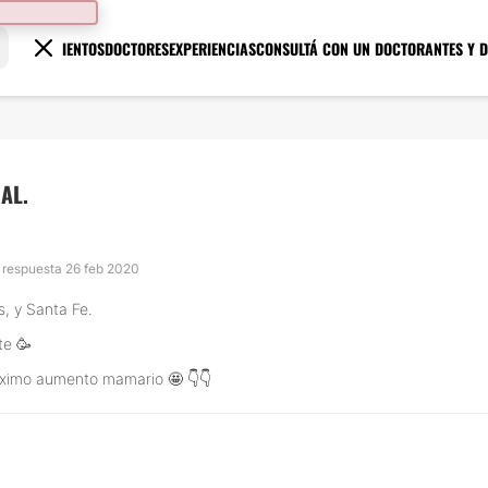
TRATAMIENTOS
DOCTORES
EXPERIENCIAS
CONSULTÁ CON UN DOCTOR
ANTES Y 
AL.
a respuesta 26 feb 2020
, y Santa Fe.
te 🥳
róximo aumento mamario 🤩 👇👇