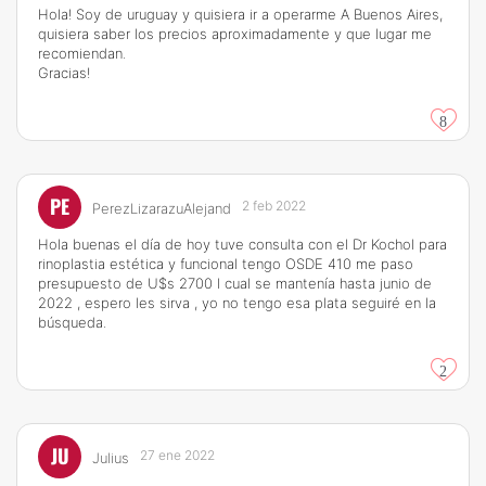
Hola! Soy de uruguay y quisiera ir a operarme A Buenos Aires,
quisiera saber los precios aproximadamente y que lugar me
recomiendan.
Gracias!
8
PE
2 feb 2022
PerezLizarazuAlejand
Hola buenas el día de hoy tuve consulta con el Dr Kochol para
rinoplastia estética y funcional tengo OSDE 410 me paso
presupuesto de U$s 2700 l cual se mantenía hasta junio de
2022 , espero les sirva , yo no tengo esa plata seguiré en la
búsqueda.
2
JU
27 ene 2022
Julius