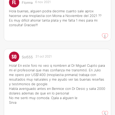
FL
6 nov 2021
Florrrra
Hola buenas, alguien podra decirme cuanto sale aprox
hacerse una rinoplastia con Moina a Noviembre del 2021 ??
Es muy dificil ahorrar tanta plata y me falta 1 mes para mi
consulta! Gracias!!!
1
SO
31 oct 2021
Sol555
Hola! En este foro no veo q nombren al Dr Miguel Cupito para
mi el profesional que mas confianza me transmitió. En Julio
me opero por US$1400 (rinoplastia primaria) trabaja con
resultados muy naturales y me ayudo ver las buenas reseñas
y testimonios de google.
Había averiguado antes en Bennice con Dr Desio y salia 2000
dolares ademas de que en lo personal
No me senti muy comoda. Ojala a alguien le
Sirva
5