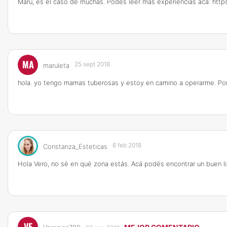
Maru, es el caso de muchas. Podés leer más experiencias acá:
http
MA
25 sept 2018
maruleta
hola. yo tengo mamas tuberosas y estoy en camino a operarme. Por 
6 feb 2018
Constanza_Esteticas
Hola Vero, no sé en qué zona estás. Acá podés encontrar un buen 
VE