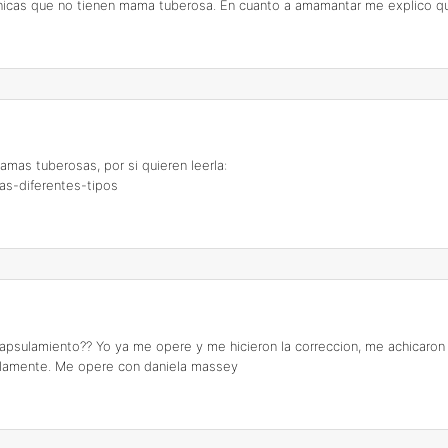
chicas que no tienen mama tuberosa. En cuanto a amamantar me explico qu
mas tuberosas, por si quieren leerla:
as-diferentes-tipos
psulamiento?? Yo ya me opere y me hicieron la correccion, me achicaron l
ilamente. Me opere con daniela massey