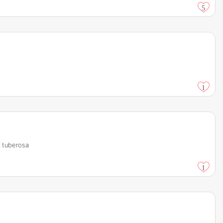
5
1
a tuberosa
1