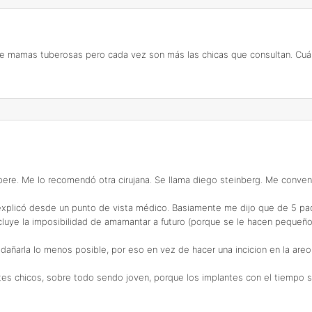
 de mamas tuberosas pero cada vez son más las chicas que consultan. C
pere. Me lo recomendó otra cirujana. Se llama diego steinberg. Me conve
 explicó desde un punto de vista médico. Basiamente me dijo que de 5 pa
luye la imposibilidad de amamantar a futuro (porque se le hacen pequeños
de dañarla lo menos posible, por eso en vez de hacer una incicion en la ar
ntes chicos, sobre todo sendo joven, porque los implantes con el tiempo