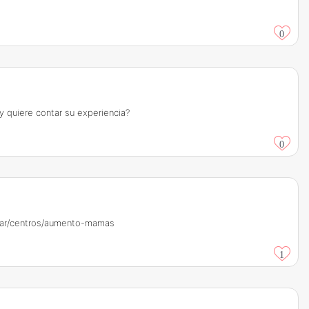
0
 quiere contar su experiencia?
0
m.ar/centros/aumento-mamas
1