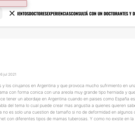
TRATAMIENTOS
DOCTORES
EXPERIENCIAS
CONSULTÁ CON UN DOCTOR
ANTES Y 
16 jul 2021
s y los cirujanos en Argentina y que provoca mucho sufrimiento en un
ma con forma conica con una areola muy grande tipo herniada y que 
rece tener un abordaje en Argentina cuando en paises como España e
abla del tema lo cual puede crear mas angustia a quienes quieren sab
 no es solo una cuestion de tamaño si no de deformidad en algunos 
et con diferentes tipos de mamas tuberosas. Y como no existe en la 