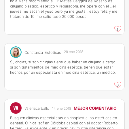
hola María recomiendo al Dr. Matías Caggioli de Rosario es
cirujano plástico, estetico y reparadora. me opere con el ...el
jueves me sacan el yeso pero ya me gusta ...estoy feliz y me
trataron de 10. me salió todo 30.000 pesos.
1
29 ene 2018
Constanza_Esteticas
Sí, chcias, si son cirugías tiene que haber un cirujano a cargo,
si son tratamientos de medicina estética, tienen que estar
hechos por un especialista en medicina estética, un médico.
0
VA
MEJOR COMENTARIO
Valeriacarballo
14 ene 2018
Busquen clínicas especialistas en rinoplastia, no estéticas en
general. Clínica Isof en Córdoba capital con el doctor Roberto
Ferrero. Es excelente y en precio hay mucha diferencia con