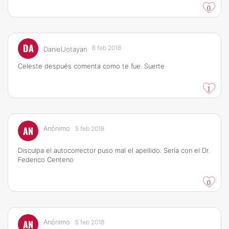
0
DA
6 feb 2018
DanielJotayan
Celeste después comenta como te fue. Suerte
1
AN
Anónimo
5 feb 2018
Disculpa el autocorrector puso mal el apellido. Sería con el Dr.
Federico Centeno
0
AN
Anónimo
5 feb 2018