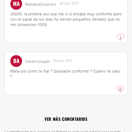
MA
26 nov 2017
MariapiaGutierrez
28000. la primera vez que me vi si estaba muy conforme pero
con el pasar de los dias fui viendo pequeños detalles que no
me convencen 100%
1
DA
25 nov 2017
DanielJotayan
Maria pia como te fue ? Quedaste conforme ? Cuanto te salio
?
0
VER MÁS COMENTARIOS
La información que aparece en Esteticas.com.ar en ningún caso puede