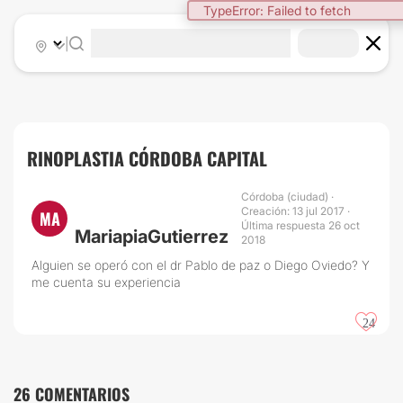
TypeError: Failed to fetch
|
RINOPLASTIA CÓRDOBA CAPITAL
Córdoba (ciudad) ·
Creación: 13 jul 2017 ·
MA
Última respuesta 26 oct
MariapiaGutierrez
2018
Alguien se operó con el dr Pablo de paz o Diego Oviedo? Y
me cuenta su experiencia
24
26 COMENTARIOS