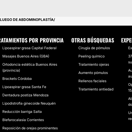
LUEGO DE ABDOMINOPLASTÍA
RATAMIENTOS POR PROVINCIA
OTRAS BÚSQUEDAS
EXPE
Lipoaspirar grasa Capital Federal
Cirugía de pómulos
Ex
Masajes Buenos Aires (GBA)
Peeling químico
37
su
Ortodoncia estética Buenos Aires
Tratamiento ojeras
(provincia)
Au
Aumento pómulos
au
Brackets Córdoba
Rellenos faciales
Op
Lipoaspirar grasa Santa Fe
Tratamiento antiedad
15
Dentadura postiza Mendoza
Ab
Lipodistrofia ginecoide Neuquén
do
Reducción barriga Salta
Un
re
Blefarocalasia Corrientes
Reposición de orejas prominentes