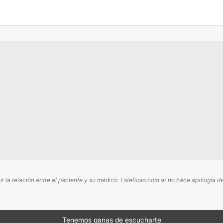
 la relación entre el paciente y su médico. Esteticas.com.ar no hace apología d
Tenemos ganas de escucharte