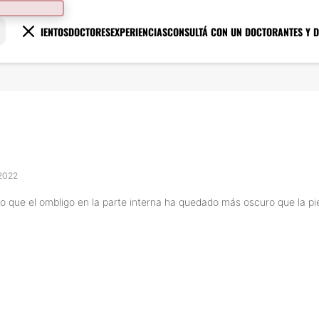
TRATAMIENTOS
DOCTORES
EXPERIENCIAS
CONSULTÁ CON UN DOCTOR
ANTES Y 
 2022
ue el ombligo en la parte interna ha quedado más oscuro que la piel q