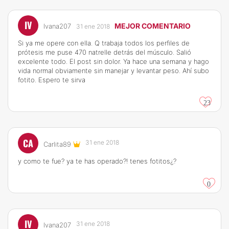
IV
MEJOR COMENTARIO
Ivana207
31 ene 2018
Si ya me opere con ella. Q trabaja todos los perfiles de
prótesis me puse 470 natrelle detrás del músculo. Salió
excelente todo. El post sin dolor. Ya hace una semana y hago
vida normal obviamente sin manejar y levantar peso. Ahí subo
fotito. Espero te sirva
23
CA
31 ene 2018
Carlita89
y como te fue? ya te has operado?! tenes fotitos¿?
0
IV
31 ene 2018
Ivana207