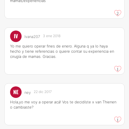
mamas/experiencias
2
IV
3 ene 2018
Ivana207
Yo me quiero operar fines de enero. Alguna q ya lo haya
hecho y tiene referencias o quiere contar su experiencia en
cirugía de mamas. Gracias.
1
NE
22 dic 2017
ney
Hola,yo me voy a operar acá! Vos te decidíste x van Thienen
o cambiaste?
1