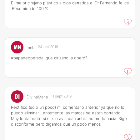
El mejor cirujano plástico a ojos cerrados el Dr Fernando felice
.Recomiendo 100 %
3
MN
24 oct 2019
mnb
#papadeoperada, que cirujano la operó?
1
DI
11 sept 2019
DivinaMaria
Rectifico (solo un poco) mi comentario anterior ya que no lo
puedo eliminar. Lentamente las marcas se estan borrando.
Muy lentamente si me lo avisaban antes no me lo hacia. Sigo
disconforme pero digamos que un poco menos
3