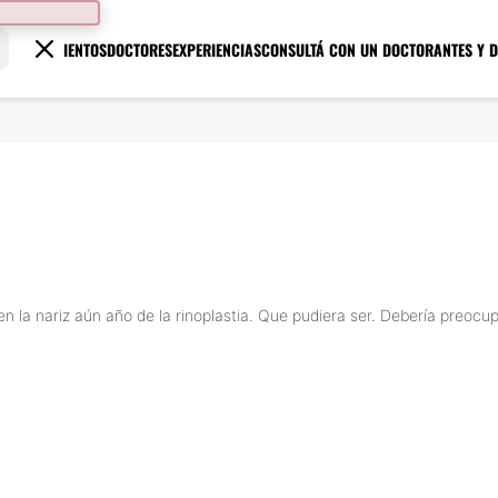
TRATAMIENTOS
DOCTORES
EXPERIENCIAS
CONSULTÁ CON UN DOCTOR
ANTES Y 
n la nariz aún año de la rinoplastia. Que pudiera ser. Debería preoc