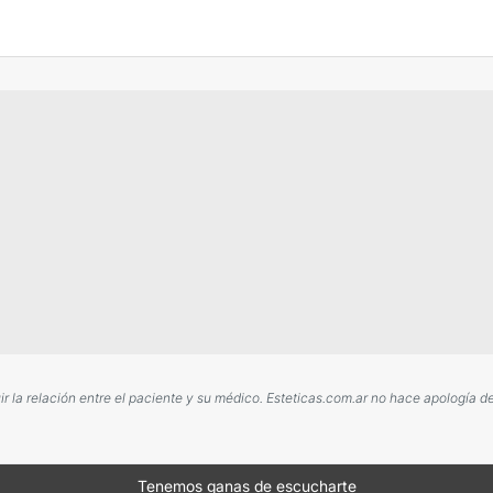
 la relación entre el paciente y su médico. Esteticas.com.ar no hace apología d
Tenemos ganas de escucharte