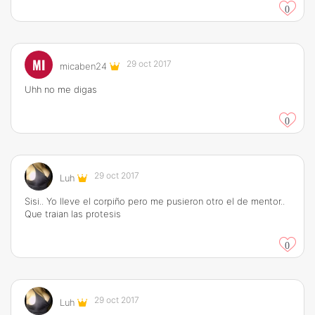
0
MI
29 oct 2017
micaben24
Uhh no me digas
0
29 oct 2017
Luh
Sisi.. Yo lleve el corpiño pero me pusieron otro el de mentor..
Que traian las protesis
0
29 oct 2017
Luh