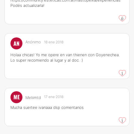
https://community.esteticas.com.ar/mastopexia/experiencias
Podés actualizarla!
0
AN
Anónimo
18 ene 2018
Holaa chicas! Yo me opere en van thienen con Goyenechea.
Lo super recomiendo al lugar y al doc. :)
1
ME
17 ene 2018
Meliimtd
Mucha suertee ivanaaa dsp comentanos
1