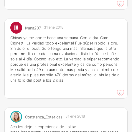
0
IV
31 ene 2018
Ivana207
Chicas ya me opere hace una semana. Con la dra. Caro
Cignetti. La verdad todo excelente! Fue súper rápido la ciru.
Sin dolor el post. Solo tengo una más inflamada que la otra
pero me dijo q cada mama evoluciona distinto. Ya me bañe
sola al 4 día. Cocino lavo etc. La verdad la súper recomiendo
porque es una profesional excelente y cálida como persona.
Me salió todo 49 era aumento más pexia y achicamiento de
areola. Me puse natrelle 470 detrás del músculo. Ahí les dejo
una foTo del post a los 2 días.
0
31 ene 2018
Constanza_Esteticas
Acá les dejo la experiencia de Lolita: