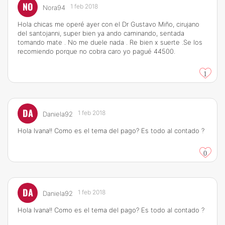
NO
1 feb 2018
Nora94
Hola chicas me operé ayer con el Dr Gustavo Miño, cirujano
del santojanni, super bien ya ando caminando, sentada
tomando mate . No me duele nada . Re bien x suerte .Se los
recomiendo porque no cobra caro yo pagué 44500.
1
DA
1 feb 2018
Daniela92
Hola Ivana!! Como es el tema del pago? Es todo al contado ?
0
DA
1 feb 2018
Daniela92
Hola Ivana!! Como es el tema del pago? Es todo al contado ?