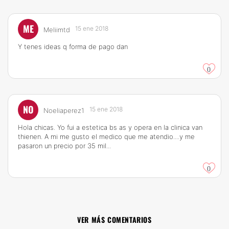
ME
15 ene 2018
Meliimtd
Y tenes ideas q forma de pago dan
0
NO
15 ene 2018
Noeliaperez1
Hola chicas. Yo fui a estetica bs as y opera en la clinica van
thienen. A mi me gusto el medico que me atendio....y me
pasaron un precio por 35 mil...
0
VER MÁS COMENTARIOS