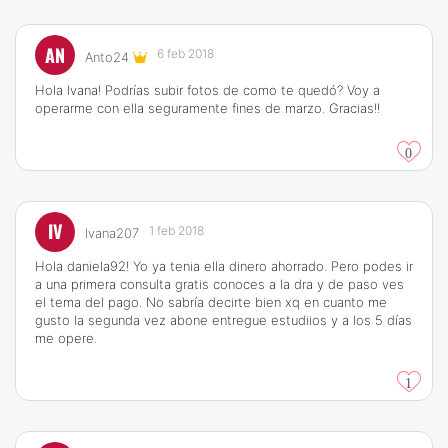
AN
6 feb 2018
Anto24
Hola Ivana! Podrías subir fotos de como te quedó? Voy a
operarme con ella seguramente fines de marzo. Gracias!!
0
IV
1 feb 2018
Ivana207
Hola daniela92! Yo ya tenia ella dinero ahorrado. Pero podes ir
a una primera consulta gratis conoces a la dra y de paso ves
el tema del pago. No sabría decirte bien xq en cuanto me
gusto la segunda vez abone entregue estudiios y a los 5 días
me opere.
1