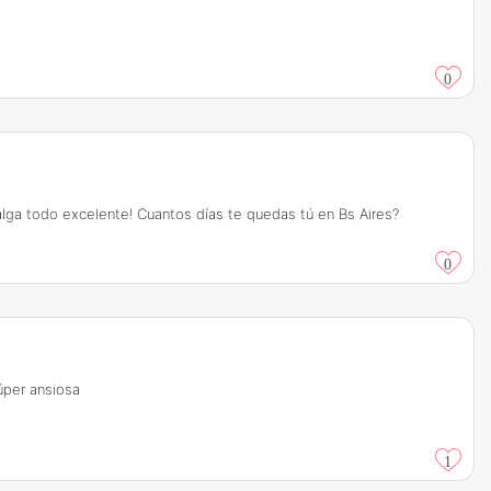
0
 salga todo excelente! Cuantos días te quedas tú en Bs Aires?
0
úper ansiosa
1