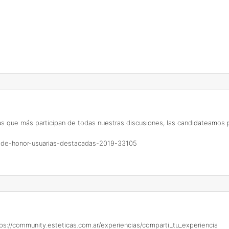
 las que más participan de todas nuestras discusiones, las candidatea
o-de-honor-usuarias-destacadas-2019-33105
ps://community.esteticas.com.ar/experiencias/comparti_tu_experiencia