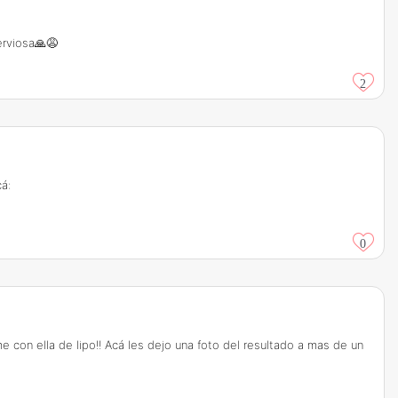
erviosa🙏😩
2
á:
0
 con ella de lipo!! Acá les dejo una foto del resultado a mas de un