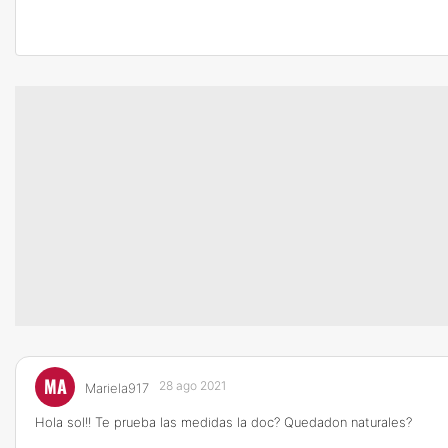
MA
28 ago 2021
Mariela917
Hola sol!! Te prueba las medidas la doc? Quedadon naturales?