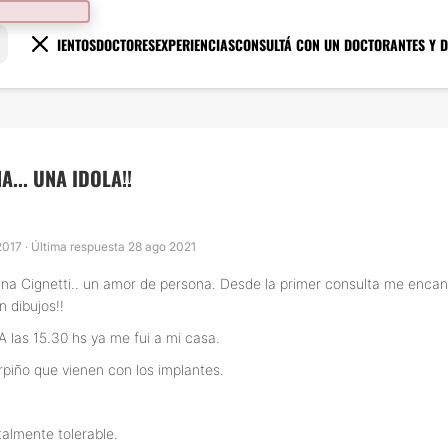
TRATAMIENTOS
DOCTORES
EXPERIENCIAS
CONSULTÁ CON UN DOCTOR
ANTES Y 
... UNA IDOLA!!
 2017 · Última respuesta 28 ago 2021
na Cignetti.. un amor de persona. Desde la primer consulta me encant
 dibujos!!
 A las 15.30 hs ya me fui a mi casa.
rpiño que vienen con los implantes.
almente tolerable.