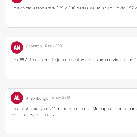
Hola chicas estoy entre 325 y 300 detrás del músculo... mido 1.57 y
AN
Anónimo
5 nov 2019
Hola!!!!! Al fin alguien!! Te juro que estoy demasiado nerviosa tamb
AL
5 nov 2019
AlisonLongo
Hola cristinaba, yo en 11 me opero con ella. Me hago aumento mamari
Yo viajo desde Uruguay