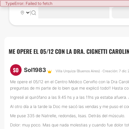
TypeError: Failed to fetch
|
ME OPERE EL 05/12 CON LA DRA. CIGNETTI CAROLINA
SO
Sol1983
Villa Urquiza (Buenos Aires) · Creación: 7 dic
Me opere el 05/12 en el Centro Médico Cerviño con la Dra Caroli
preguntas de mi parte de lo bien que me explicó todo!! Hasta con
Ingresé al quirófano a las 9.45 hs y a las 11hs ya estaba afuera.
Al otro día a la tarde la Doc me sacó las vendas y me puso el co
Me puse 335 de Natrelle, redondas, lisas. Detrás del músculo.
Dolor: muy poco. Mas que nada molestias y cuando fue dolor tot