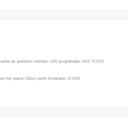
s/prueba-de-aumento-mamario-330-programada-1202-151205
/ayer-me-opere-345cc-perfil-moderado-151435