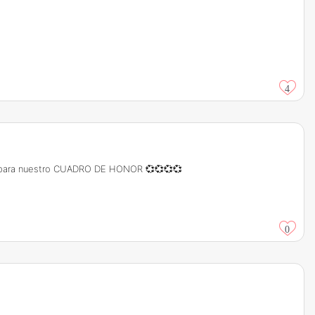
4
mos para nuestro CUADRO DE HONOR 💞💞💞💞
0