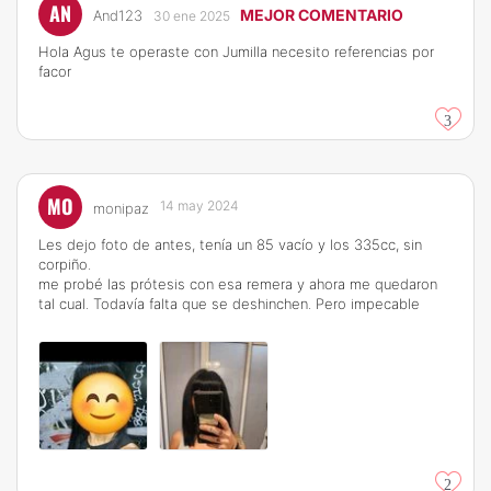
AN
MEJOR COMENTARIO
And123
30 ene 2025
Hola Agus te operaste con Jumilla necesito referencias por
facor
3
MO
14 may 2024
monipaz
Les dejo foto de antes, tenía un 85 vacío y los 335cc, sin
corpiño.
me probé las prótesis con esa remera y ahora me quedaron
tal cual. Todavía falta que se deshinchen. Pero impecable
2