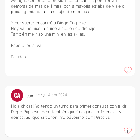
Averigüé con otros profesionales en cartilla, pero tenían
demoras de mas de 1 mes, por la mayoría estaba de viaje o
poca agenda para plan mujer de medicus.
Y por suerte encontré a Diego Pugliese.
Hoy ya me hice la primera sesión de drenaje.
También me hizo una mini en las axilas.
Espero les sirva
Saludos
2
CA
4 abr 2024
camil1212
Hola chicas! Yo tengo un turno para primer consulta con el dr
Diego Pugliese, pero también quería algunas referencias y
demás, asi que si tienen info pásenme porfi! Gracias
1