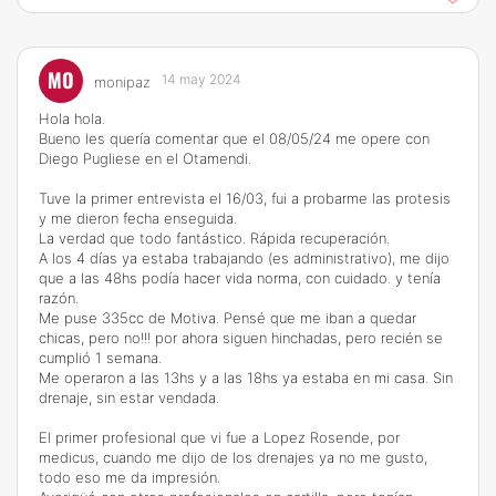
MO
14 may 2024
monipaz
Hola hola.
Bueno les quería comentar que el 08/05/24 me opere con
Diego Pugliese en el Otamendi.
Tuve la primer entrevista el 16/03, fui a probarme las protesis
y me dieron fecha enseguida.
La verdad que todo fantástico. Rápida recuperación.
A los 4 días ya estaba trabajando (es administrativo), me dijo
que a las 48hs podía hacer vida norma, con cuidado. y tenía
razón.
Me puse 335cc de Motiva. Pensé que me iban a quedar
chicas, pero no!!! por ahora siguen hinchadas, pero recién se
cumplió 1 semana.
Me operaron a las 13hs y a las 18hs ya estaba en mi casa. Sin
drenaje, sin estar vendada.
El primer profesional que vi fue a Lopez Rosende, por
medicus, cuando me dijo de los drenajes ya no me gusto,
todo eso me da impresión.